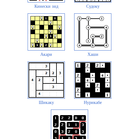
Кинески зид
Судоку
Акари
Хаши
Шикаку
Нурикабе