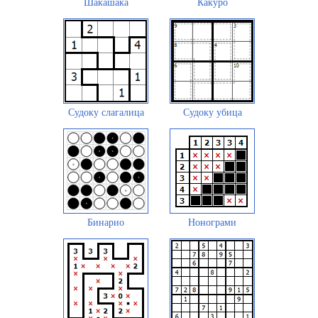
Шакашака
Какуро
Судоку слагалица
Судоку убица
Бинарио
Нонограми