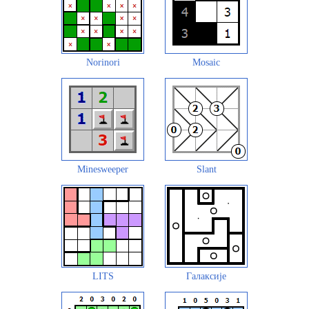
Norinori
Mosaic
Minesweeper
Slant
LITS
Галаксије