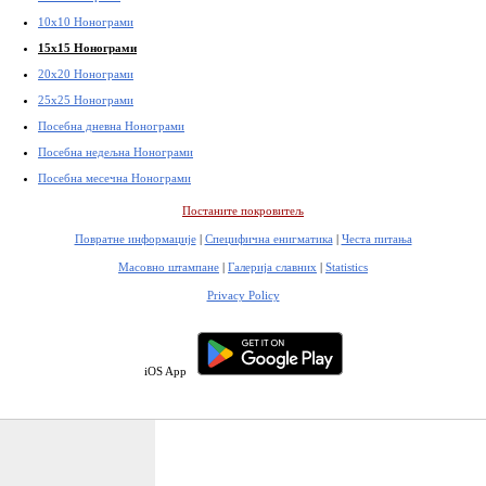
10x10 Нонограми
15x15 Нонограми
20x20 Нонограми
25x25 Нонограми
Посебна дневна Нонограми
Посебна недељна Нонограми
Посебна месечна Нонограми
Постаните покровитељ
Повратне информације
|
Специфична енигматика
|
Честа питања
Масовно штампане
|
Галерија славних
|
Statistics
Privacy Policy
iOS App