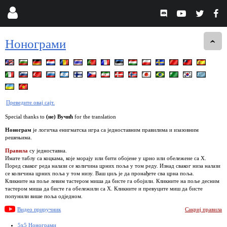
Нонограми
Преведите овај сајт.
Special thanks to
(не) Вучић
for the translation
Нонограм
је логичка енигматска игра са једноставним правилима и изазовним
решењима.
Правила
су једноставна.
Имате таблу са коцкама, које морају или бити обојене у црно или обележене са Х.
Поред сваког реда налази се количина црних поља у том реду. Изнад сваког низа налази
се количина црних поља у том низу. Ваш циљ је да пронађете сва црна поља.
Кликните на поље левим тастером миша да бисте га обојили. Кликните на поље десним
тастером миша да бисте га обележили са Х. Кликните и превуците миш да бисте
попунили више поља одједном.
Видео приручник
Сакриј правила
5x5 Нонограми