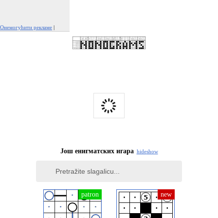
Онемогућити рекламе
|
Пријавите овај оглас
Још енигматских игара
hide
show