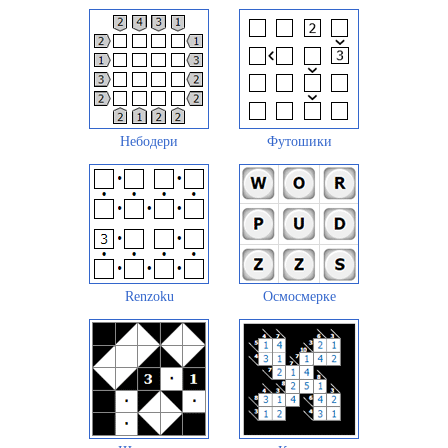
Небодери
Футошики
Renzoku
Осмосмерке