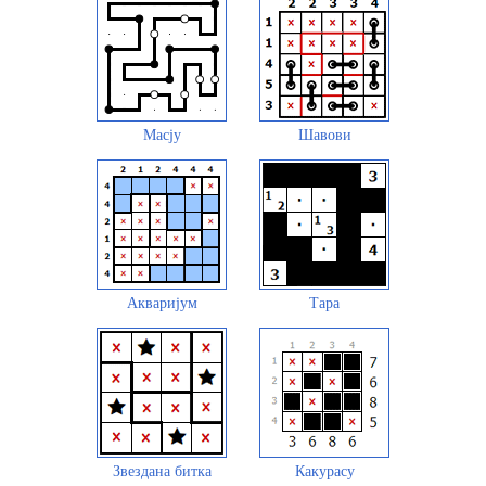
Масју
Шавови
Акваријум
Тара
Звездана битка
Какурасу