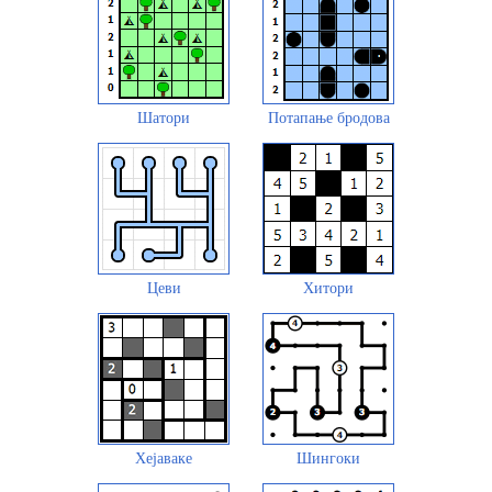
Шатори
Потапање бродова
Цеви
Хитори
Хејаваке
Шингоки