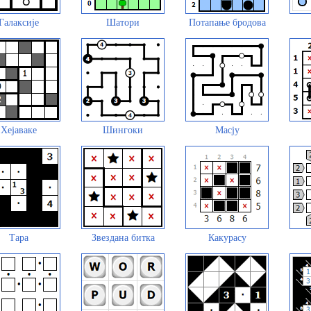
Галаксије
Шатори
Потапање бродова
Хејаваке
Шингоки
Масју
Тара
Звездана битка
Какурасу