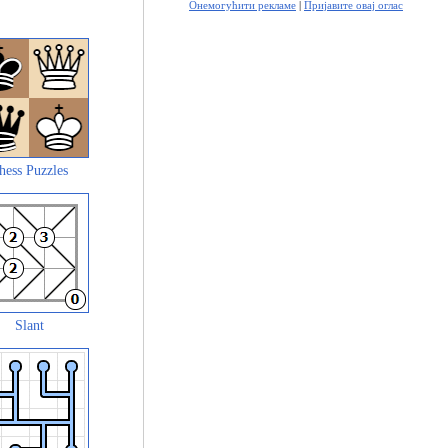
Онемогућити рекламе
|
Пријавите овај оглас
hess Puzzles
Slant