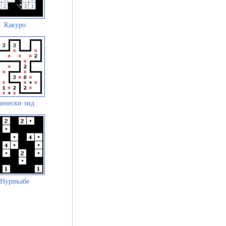
Какуро
инески зид
Нурикабе