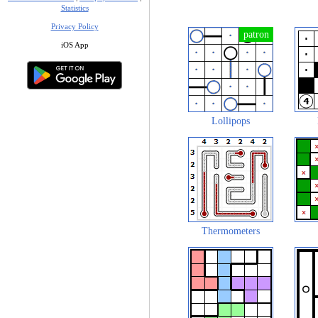
Statistics
Privacy Policy
iOS App
Lollipops
Thermometers