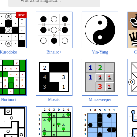
Kurodoko
Binairo+
Yin-Yang
C
Norinori
Mosaic
Minesweeper