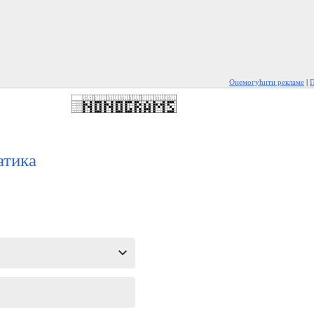
Онемогућити рекламе
|
П
атика