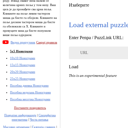
реду. Изнад сваког низа налази се
Изаберите
количина црних поља у том низу. Ваш
циљ је да пронађете сва црна поља.
Кликните на поље левим тастером
миша да бисте га обојили. Кликните на
поље десним тастером миша да бисте
Load external puzzl
га обележили са Х. Кликните и
превуците миш да бисте попунили
више поља одједном.
Enter Penpa / PuzzLink URL:
Видео приручник
Сакриј правила
5x5 Нонограми
URL
10x10 Нонограми
15x15 Нонограми
Load
20x20 Нонограми
This is an experimental feature
25x25 Нонограми
Посебна дневна Нонограми
Посебна недељна Нонограми
Посебна месечна Нонограми
Постаните покровитељ
Повратне информације
|
Специфична
енигматика
|
Честа питања
Масовно штампане
|
Галерија славних
|