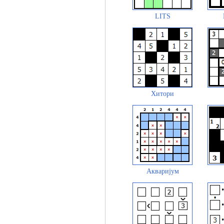
LITS
Хитори
Акваријум