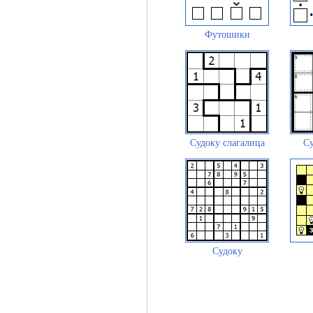
Футошики
Судоку слагалица
Су
Судоку