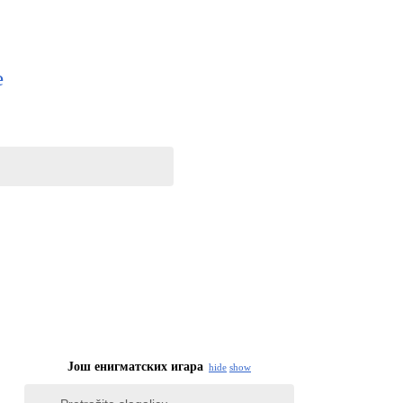
e
Још енигматских игара
hide
show