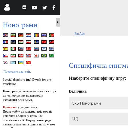
Нонограми
Pin Ads
Специфична енигм
Преведите овај сајт.
Изаберите специфичну игру:
Special thanks to
(не) Вучић
for the
translation
Величина
Нонограм
је логичка енигматска игра
са једноставним правилима и
изазовним решењима.
Правила
су једноставна.
Имате таблу са коцкама, које морају
или бити обојене у црно или
ИД
обележене са Х. Поред сваког реда
налази се количина црних поља у том