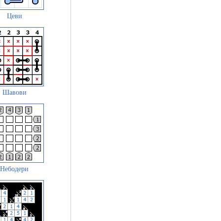
Цеви
Шавови
Небодери