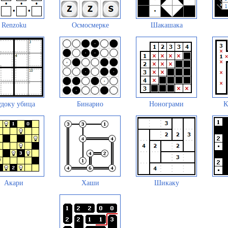
Renzoku
Осмосмерке
Шакашака
доку убица
Бинарио
Нонограми
К
Акари
Хаши
Шикаку