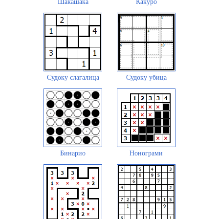
Шакашака
Какуро
Судоку слагалица
Судоку убица
Бинарио
Нонограми