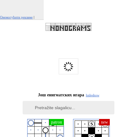
Онемогућити рекламе
|
Пријавите овај оглас
Још енигматских игара
hide
show