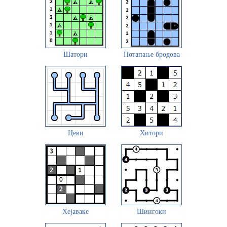
Шатори
Потапање бродова
Цеви
Хитори
Хејаваке
Шингоки