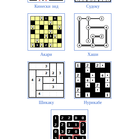
Кинески зид
Судоку
Акари
Хаши
Шикаку
Нурикабе