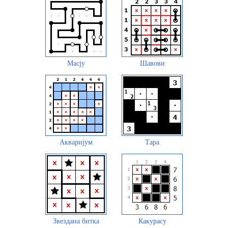
Масју
Шавови
Акваријум
Тара
Звездана битка
Какурасу