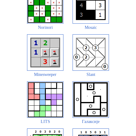
Norinori
Mosaic
Minesweeper
Slant
LITS
Галаксије