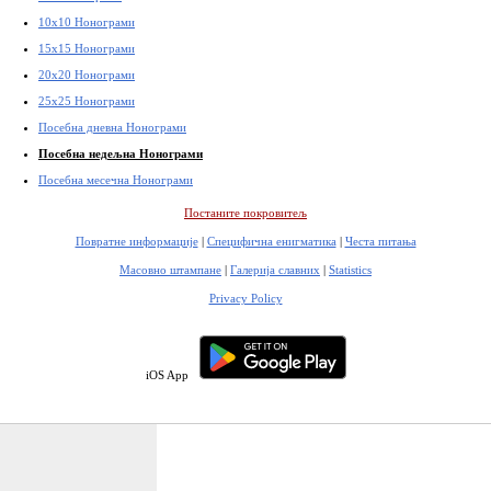
10x10 Нонограми
15x15 Нонограми
20x20 Нонограми
25x25 Нонограми
Посебна дневна Нонограми
Посебна недељна Нонограми
Посебна месечна Нонограми
Постаните покровитељ
Повратне информације
|
Специфична енигматика
|
Честа питања
Масовно штампане
|
Галерија славних
|
Statistics
Privacy Policy
iOS App