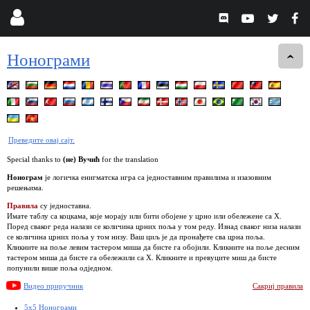
Нонограми
Преведите овај сајт.
Special thanks to
(не) Вучић
for the translation
Нонограм
је логичка енигматска игра са једноставним правилима и изазовним
решењима.
Правила
су једноставна.
Имате таблу са коцкама, које морају или бити обојене у црно или обележене са Х.
Поред сваког реда налази се количина црних поља у том реду. Изнад сваког низа налази
се количина црних поља у том низу. Ваш циљ је да пронађете сва црна поља.
Кликните на поље левим тастером миша да бисте га обојили. Кликните на поље десним
тастером миша да бисте га обележили са Х. Кликните и превуците миш да бисте
попунили више поља одједном.
Видео приручник
Сакриј правила
5x5 Нонограми