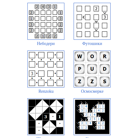
Небодери
Футошики
Renzoku
Осмосмерке